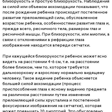
близорукость и простую близорукость. Наблюдения
за силой или объемом аккомодации показывают, что
после рождения ребенка происходит постепенное
развитие преломляющей силы, обусловленное
возрастом ребенка, особенностями развития глаза и,
прежде всего, ресничного тела, размером глаз и
ресничной мышцы. При близорукости, или миопии, в
связи с отклонениями в рефракции глаза
изображение находится впереди сетчатки.
При кажущейся близорукости ребенок может ясно
видеть на расстоянии 4-6 см, т.е. на расстоянии
более близком, чем то, которое требуется
дальнозоркому и взрослому нормально видящему
человеку. Такое видение ребенка объясняется
большей силой аккомодации (процесс
приспособления глаза к ясному видению предмета
на различном расстоянии путем изменения
преломляющей силы хрусталика и постепенной
фокусировки изображения на сетчатке), которая
может превышать 20 диоптрий. Это обусловлено