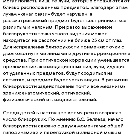
могут попасть лишь те лучи, которые отражаются от
близко расположенных предметов. Благодаря этим
лучам «канал связи» будет нарушен, а
рассматриваемый предмет будет восприниматься
разлитым и неясным. При резко выраженной
близорукости точка ясного видения может
находиться на расстоянии не ближе 25 см от глаз.
Для исправления близорукости применяют очки с
двояковогнутыми линзами и другие коррекционные
средства. При оптической коррекции уменьшается
преломление аккомодационных сил, лучи, идущие
от удаленных предметов, будут сходиться на
сетчатке, и предмет будет четко виден. В развитии
близорукости задействованы почти все механизмы
зрения: анатомический, оптический,
физиологический и глазодвигательный.
Среди детей в настоящее время резко возросло
число близоруких. По мнению В.С. Беляева, начало
близорукости связано с двумя моментами: общей
гиподинамией и перегрузкой цилиарной мышцы