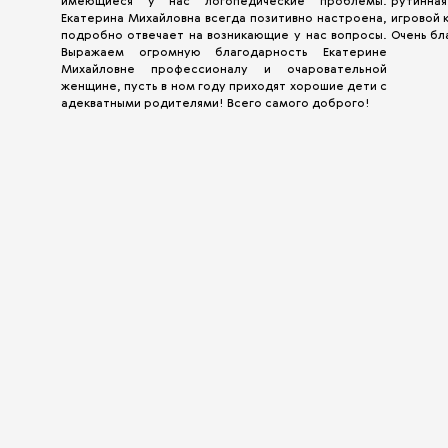
имеющиеся у нас логопедические проблемы.
рутинная
Екатерина Михайловна всегда позитивно настроена,
игровой
подробно отвечает на возникающие у нас вопросы.
Очень бл
Выражаем огромную благодарность Екатерине
Михайловне профессионалу и очаровательной
женщине, пусть в ном году приходят хорошие дети с
адекватными родителями! Всего самого доброго!