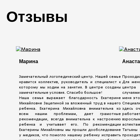
Отзывы
Марина
Анаст
Замечательный логопедический центр. Нашей семье
Проходил
нравится коллектив, руководитель и специалист к
Для мен
которому мы ходим на занятия. В центре созданы
центра
замечательные условия. Спасибо большое!
случаями
Наша семья выражает благодарность Екатерине
меня это
Михайловне Зацепиной за вложенный труд в нашего
Специали
ребенка. Екатерина Михайловна внимательна ко
здесь оч
всем нашим проблемам, дает грамотные
работает
рекомендации, всегда внимательна к настроению
взрослым
ребенка и учитывает его. По рекомендации
аспекта
Екатерины Михайловны мы прошли дообследование
Татьяны 
у медиков, что помогло нашему ребенку исправить
проходят