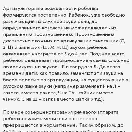
Артикуляторные возможности ребенка
формируются постепенно. Ребенок, уже свободно
различающий на слух все звуки речи, до
определенного возраста не может овладеть их
правильным произношением. Произношением
достаточно сложных по артикуляции свистящих (С,
З, Ц) и шипящих (Ш, Ж, Ч, Щ) звуков ребенок
овладевает в возрасте от 3 до 4 лет. Позднее всего
ребенок овладевает произношением самых сложных
по артикуляции звуков - Р и твердого Л. До этого
времени дети, как правило, заменяют эти звуки на
более простые по артикуляции, но существующие в
русском языке звуки (например заменяет Р на Л –
лакета, вместо ракета, Ч на ТЬ –тяйник вместо
чайник, С на Ш – сапка вместо шапка и т.д).
По мере совершенствования речевого аппарата
ребенка звуки-заменители постепенно
превращаются в нормативные. Таким образом, до
4-4,5 лет звукопроизношение всех без исключения