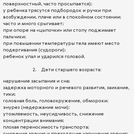
поверхностный, часто просыпается);
у ребенка трясутся подбородок и ручки при
возбуждении, плаче или в спокойном состоянии;
часто и много срыгивает;
при опоре на «цыпочки» или стопу поджимает
пальчики;
при повышении температуры тела имеют место
подергивания (судороги);
ребенок упал и ударился головой.
2. Дети старшего возраста:
нарушение засыпания и сна;
задержка моторного и речевого развития, заикание,
тики;
головная боль, головокружение, обмороки;
энурез (недержание мочи);
утомляемость, неусидчивость, снижение
концентрации внимания;
плохая переносимость транспорта;
снижение зрения и преходящие нарушения зрения;