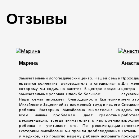
Отзывы
Марина
Анаст
Замечательный логопедический центр. Нашей семье
Проходил
нравится коллектив, руководитель и специалист к
Для мен
которому мы ходим на занятия. В центре созданы
центра
замечательные условия. Спасибо большое!
случаями
Наша семья выражает благодарность Екатерине
меня это
Михайловне Зацепиной за вложенный труд в нашего
Специали
ребенка. Екатерина Михайловна внимательна ко
здесь оч
всем нашим проблемам, дает грамотные
работает
рекомендации, всегда внимательна к настроению
взрослым
ребенка и учитывает его. По рекомендации
аспекта
Екатерины Михайловны мы прошли дообследование
Татьяны 
у медиков, что помогло нашему ребенку исправить
проходят