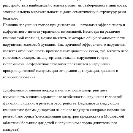
расстройства в наибольшей степени влияют на разборчивость, внятность,
эмоциональную выразительность и даже семантическую структуру речи
больного.
Причина нарушения голоса при дизартрии — патология эфферентного и
афферентного звеньев управления интонацией. Несмотря на различие
клинической картины, можно выявить некоторые общие закономерности
нарушения голосовой функции. Так, причиной эфферентного нарушения
является ограниченность произвольных движений языка, губ, мягкого нёба,
голосовых складок, мышц гортани, атаксия, нарушения тонуса,
гиперкинезы. Афферентная патология проявляется в нарушении
проприоцептивной импульсации от органов артикуляции, дыхания и
голосообразования.
Дифференцированный подход к анализу форм дизартрии дает
возможность выявить характерные особенности нарушения голосовой
функции при данном речевом расстройстве. Выделяются следующие
клинические формы дизартрии на основе ведущего синдрома поражения
речевой моторики (классификация дизартрии предложена в Московской
областной больнице для детей с нарушением опорно-двигательного
аппарата):