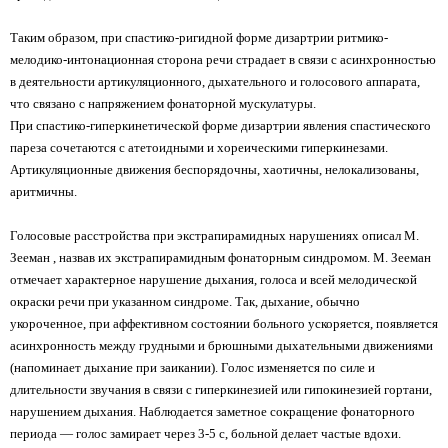
Таким образом, при спастико-ригидной форме дизартрии ритмико-
мелодико-интонационная сторона речи страдает в связи с асинхронностью
в деятельности артикуляционного, дыхательного и голосового аппарата,
что связано с напряжением фонаторной мускулатуры.
При спастико-гиперкинетической форме дизартрии явления спастического
пареза сочетаются с атетоидными и хореическими гиперкинезами.
Артикуляционные движения беспорядочны, хаотичны, нелокализованы,
аритмичны.
Голосовые расстройства при экстрапирамидных нарушениях описал М.
Зееман , назвав их экстрапирамидным фонаторным синдромом. М. Зееман
отмечает характерное нарушение дыхания, голоса и всей мелодической
окраски речи при указанном синдроме. Так, дыхание, обычно
укороченное, при аффективном состоянии больного ускоряется, появляется
асинхронность между грудными и брюшными дыхательными движениями
(напоминает дыхание при заикании). Голос изменяется по силе и
длительности звучания в связи с гиперкинезией или гипокинезией гортани,
нарушением дыхания. Наблюдается заметное сокращение фонаторного
периода — голос замирает через 3-5 с, больной делает частые вдохи.