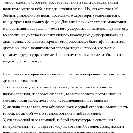
Тембр голоса приобретает носовое звучание в связи с отодвиганием
поднятого мягкого нёба от задней стенки глотки. Но, как отмечает М.
Зееман, ринофония не носит постоянного характера, увеличивается к
концу фразы или к концу фонации. Для такой речи характерна монотония,
монодинамия и нарушения темпа (его ускорение или замедление), поэтому
во избежание диагностических ошибок необходима дифференциальная
диагностика с заиканием. Кроме того, голос может быть афоничным или
дисфоничным с ларингеальной гиперфункцией , глухим, чрезмерно
громким, трудно управляемым. Певческим голосом эти дети обычно не
владеют, петь не могут.
Наиболее характерными признаками спастико-гиперкинетической формы
дизартрии являются:
1) гиперкинезы дыхательной мускулатуры, которые вызывают ее
напряжение или, наоборот, слабость, вялость; следствие этого явления —
слабый, тихий голос, постоянно истощающийся, прерывистый;
2) дискинезия гортани, что обусловливает, с одной стороны, сдавленность
голоса, а с другой — его тремолирование и вибрирование;
3) спастический парез язычной, губной мускулатуры в сочетании с
гиперкинезами, что придает голосу монотонный оттенок с выкриками и
повышением голоса; фонетическая сторона речи страдает обычно