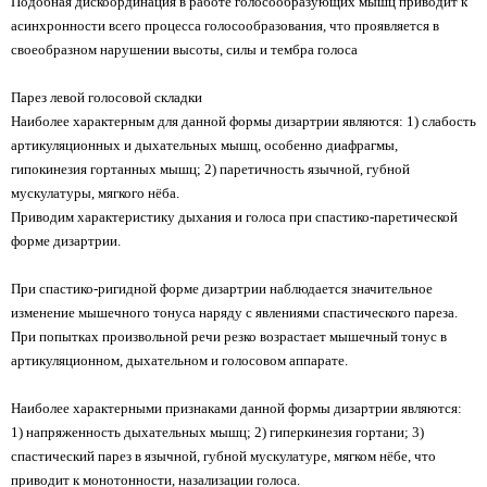
Подобная дискоординация в работе голосообразующих мышц приводит к
асинхронности всего процесса голосообразования, что проявляется в
своеобразном нарушении высоты, силы и тембра голоса
Парез левой голосовой складки
Наиболее характерным для данной формы дизартрии являются: 1) слабость
артикуляционных и дыхательных мышц, особенно диафрагмы,
гипокинезия гортанных мышц; 2) паретичность язычной, губной
мускулатуры, мягкого нёба.
Приводим характеристику дыхания и голоса при спастико-паретической
форме дизартрии.
При спастико-ригидной форме дизартрии наблюдается значительное
изменение мышечного тонуса наряду с явлениями спастического пареза.
При попытках произвольной речи резко возрастает мышечный тонус в
артикуляционном, дыхательном и голосовом аппарате.
Наиболее характерными признаками данной формы дизартрии являются:
1) напряженность дыхательных мышц; 2) гиперкинезия гортани; 3)
спастический парез в язычной, губной мускулатуре, мягком нёбе, что
приводит к монотонности, назализации голоса.