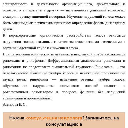
асинхронность в деятельности артикуляционного, дыхательного и
голосового аппарата, а в других — паретичность движений голосовых
складок и артикуляционной моторики. Изучение нарушений голоса может
быть важным диагностическим признаком определения формы дизартрии у
детей.
К периферическим органическим расстройствам голоса относятся
нарушения голоса, связанные с патологоанатомическими изменениями в
гортани, надставной трубе и снижением слуха.
При патологоанатомических изменениях в надставной трубе наблюдается
ринолалия и ринофония. Дифференциальная диагностика ринолалии и
ринофонии не представляет значительной трудности. Ринолалия — это
патологическое изменение тембра голоса и искаженное произношение
звуков речи; ринофония — изменение оттенка, тембра голоса,
обусловленное нарушением взаимосвязи носовой полости с
ротоглоточным резонатором в процессе фонации без нарушений
артикуляции и произношения.
Алмазова Е. С .
Нужна
консультация невролога
? Запишитесь на
консультацию в