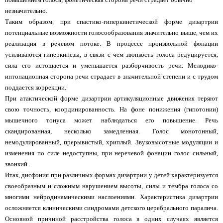
незначительно.
Таким образом, при спастико-гиперкинетической форме дизартрии
потенциальные возможности голосообразования значительно выше, чем их
реализация в речевом потоке. В процессе произвольной фонации
усиливаются гиперкинезы, в связи с чем звонкость голоса редуцируется,
сила его истощается и уменьшается разборчивость речи. Мелодико-
интонационная сторона речи страдает в значительной степени и с трудом
поддается коррекции.
При атактической форме дизартрии артикуляционные движения теряют
свою точность, координированность. На фоне понижения (гипотонии)
мышечного тонуса может наблюдаться его повышение. Речь
скандированная, несколько замедленная. Голос монотонный,
немодулированный, прерывистый, хриплый. Звуковысотные модуляции и
изменения по силе недоступны, при неречевой фонации голос сильный,
звонкий.
Итак, дисфония при различных формах дизартрии у детей характеризуется
своеобразным и сложным нарушением высоты, силы и тембра голоса со
многими нейродинамическими наслоениями. Характеристика дизартрии
осложняется клиническими синдромами детского церебрального паралича.
Основной причиной расстройства голоса в одних случаях является