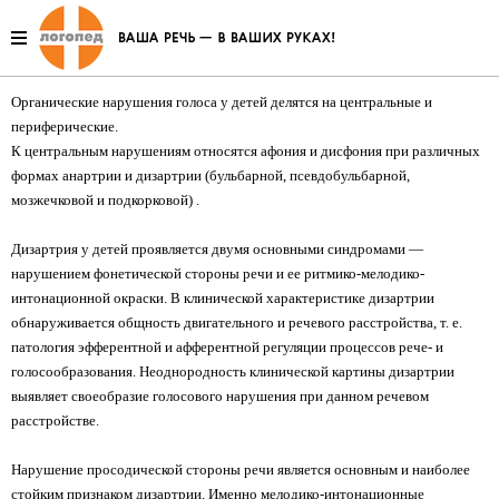
Органические нарушения голоса
Органические нарушения голоса у детей делятся на центральные и
периферические.
К центральным нарушениям относятся афония и дисфония при различных
формах анартрии и дизартрии (бульбарной, псевдобульбарной,
мозжечковой и подкорковой) .
Дизартрия у детей проявляется двумя основными синдромами —
нарушением фонетической стороны речи и ее ритмико-мелодико-
интонационной окраски. В клинической характеристике дизартрии
обнаруживается общность двигательного и речевого расстройства, т. е.
патология эфферентной и афферентной регуляции процессов рече- и
голосообразования. Неоднородность клинической картины дизартрии
выявляет своеобразие голосового нарушения при данном речевом
расстройстве.
Нарушение просодической стороны речи является основным и наиболее
стойким признаком дизартрии. Именно мелодико-интонационные