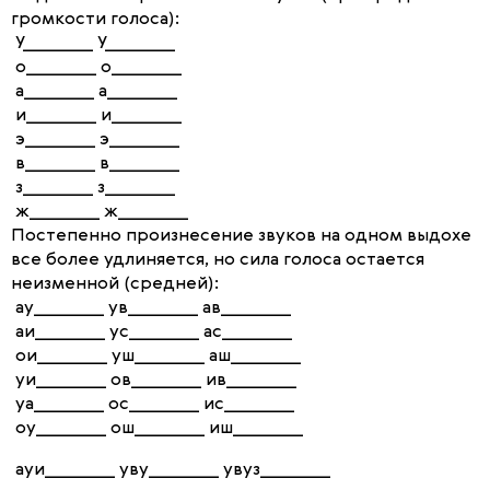
громкости голоса):
У________ У________
о________ о________
а________ а________
и________ и________
э________ э________
в________ в________
з________ з________
ж________ ж________
Постепенно произнесение звуков на одном выдохе
все более удлиняется, но сила голоса остается
неизменной (средней):
ау________ ув________ ав________
аи________ ус________ ас________
ои________ уш________ аш________
уи________ ов________ ив________
уа________ ос________ ис________
оу________ ош________ иш________
ауи________ уву________ увуз________