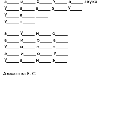
а_____ и_____ 0_____ У_____ а_____ звука
У_____ а_____ а_____ э_____ У_____
У_____ а_____ _____
У_____ э_____
а_____ У_____ и_____ о_____
а_____ и_____ о_____ а_____
У_____ и_____ о_____ э_____
э_____ и_____ о_____ У_____
У_____ а_____ и_____ э_____
Алмазова Е. С