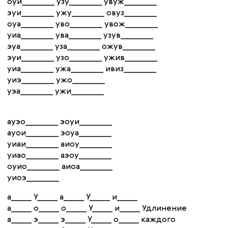
оуи________ узу________ увуж________
эуи________ ужу________ овуз________
оуа________ уво________ увож________
уиа________ ува________ узув________
эуа________ уза________ ожув________
эуи________ узо________ ужив________
уиа________ ужа________ ивиз________
уиэ________ ужо________
уэа________ ужи________
ауэо________ эоуи________
ауои________ эоуа________
уиаи________ аиоу________
уиао________ аэоу________
оуио________ аиоа________
уиоэ________
а_____ У_____ а_____ У_____ и_____
а_____ о_____ о_____ У_____ и_____ Удлинение
а_____ э_____ э_____ У_____ о_____ каждого