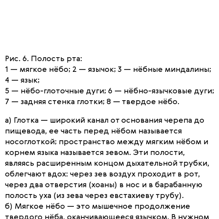
Рис. 6. Полость рта:
1 — мягкое нёбо; 2 — язычок; 3 — нёбные миндалины;
4 — язык;
5 — нёбо-глоточные дуги; 6 — нёбно-язычковые дуги;
7 — задняя стенка глотки; 8 — твердое нёбо.
а) Глотка — широкий канал от основания черепа до
пищевода, ее часть перед нёбом называется
носоглоткой; пространство между мягким нёбом и
корнем языка называется зевом. Эти полости,
являясь расширенным концом дыхательной трубки,
облегчают вдох: через зев воздух проходит в рот,
через два отверстия (хоаны) в нос и в барабанную
полость уха (из зева через евстахиеву трубу).
б) Мягкое нёбо — это мышечное продолжение
твердого нёба, оканчивающееся язычком. В нужном