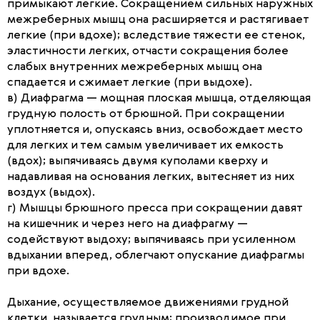
примыкают легкие. Сокращением сильных наружных
межреберных мышц она расширяется и растягивает
легкие (при вдохе); вследствие тяжести ее стенок,
эластичности легких, отчасти сокращения более
слабых внутренних межреберных мышц она
спадается и сжимает легкие (при выдохе).
в) Диафрагма — мощная плоская мышца, отделяющая
грудную полость от брюшной. При сокращении
уплотняется и, опускаясь вниз, освобождает место
для легких и тем самым увеличивает их емкость
(вдох); выпячиваясь двумя куполами кверху и
надавливая на основания легких, вытесняет из них
воздух (выдох).
г) Мышцы брюшного пресса при сокращении давят
на кишечник и через него на диафрагму —
содействуют выдоху; выпячиваясь при усиленном
вдыхании вперед, облегчают опускание диафрагмы
при вдохе.
Дыхание, осуществляемое движениями грудной
клетки, называется грудным; производимое при