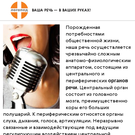
Органы речи и их механизмы
Порожденная
потребностями
общественной жизни,
наша речь осуществляется
чрезвычайно сложным
анатомо-физиологическим
аппаратом, состоящим из
центрального и
органов
периферических
речи
. Центральный орган
состоит из головного
мозга, преимущественно
коры его больших
полушарий. К периферическим относятся органы
слуха, дыхания, голоса, артикуляции. Неразрывно
связанные и взаимодействующие под ведущим
регулирующим воздействием центральной