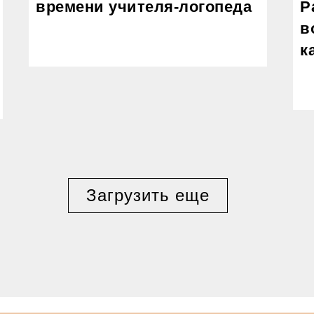
времени учителя-логопеда
Р
в
к
Загрузить еще