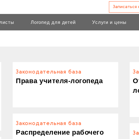
Записаться
листы
Логопед для детей
Услуги и цены
Законодательная база
З
Права учителя-логопеда
О
л
Законодательная база
Распределение рабочего
З