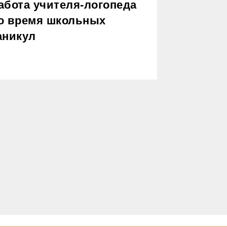
абота учителя-логопеда
о время школьных
аникул