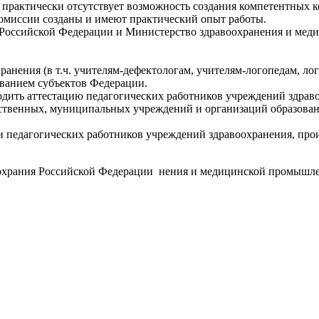
 практически отсутствует возможность создания компетентных ко
омиссии созданы и имеют практический опыт работы.
 Российской Федерации и Министерство здравоохранения и ме
ранения (в т.ч. учителям-дефектологам, учителям-логопедам, л
ванием субъектов Федерации.
дить аттестацию педагогических работников учреждений здрав
арственных, муниципальных учреждений и организаций образов
и педагогических работников учреждений здравоохранения, произ
воохрания Российской Федерации нения и медицинской промышл