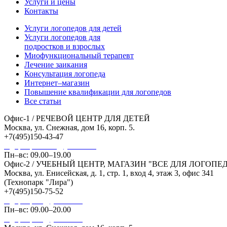
Услуги и цены
Контакты
Услуги логопедов для детей
Услуги логопедов для
подростков и взрослых
Миофункциональный терапевт
Лечение заикания
Консультация логопеда
Интернет–магазин
Повышение квалификации для логопедов
Все статьи
Офис-1 / РЕЧЕВОЙ ЦЕНТР ДЛЯ ДЕТЕЙ
Москва, ул. Снежная, дом 16, корп. 5.
+7(495)150-43-47
logopedplus.deti@yandex.ru
Пн–вс: 09.00–19.00
Офис-2 / УЧЕБНЫЙ ЦЕНТР, МАГАЗИН "ВСЕ ДЛЯ ЛОГОПЕ
Москва, ул. Енисейская, д. 1, стр. 1, вход 4, этаж 3, офис 341
(Технопарк "Лира")
+7(495)150-75-52
logopedplus@yandex.ru
Пн–вс: 09.00–20.00
logopedplus@yandex.ru