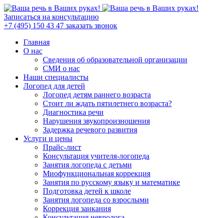
Записаться на консультацию
+7 (495) 150 43 47
заказать звонок
Главная
О нас
Сведения об образовательной организации
СМИ о нас
Наши специалисты
Логопед для детей
Логопед детям раннего возраста
Стоит ли ждать пятилетнего возраста?
Диагностика речи
Нарушения звукопроизношения
Задержка речевого развития
Услуги и цены
Прайс-лист
Консультация учителя-логопеда
Занятия логопеда с детьми
Миофункциональная коррекция
Занятия по русскому языку и математике
Подготовка детей к школе
Занятия логопеда со взрослыми
Коррекция заикания
Консультация невролога