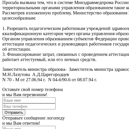
Просьба вызвана тем, что в системе Минздравмедпрома России
территориальными органами управления образованием такие к
Рассмотрев изложенную проблему, Министерство образования
целесообразным:
1. Разрешить педагогическим работникам учреждений здравоох
квалификационную категории через органы управления образо
Органом управления образованием субъектов Федерации прово
аттестации педагогических и руководящих работников госуд
об аттестации.
3. Финансирование затрат, связанных с проведением аттестаци
работает аттестуемый, или его личных средств.
Заместитель министра образова- Заместитель министра здра
М.Н.Лазутова А.Д.Царегородцев
N 70 - М от 27.06.94 г. N 04-6/90-6 от 08.07.94 г.
Оставьте свой номер телефона
и мы Вам перезвоним!
Отправить
Отправьте сообщение логопеду
и мы Вам ответим!