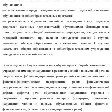
обучающихся;
— своевременное предупреждение и преодоление трудностей в освоении
обучающимися общеобразовательных программ;
— разъяснение специальных знаний по логопедии среди педагогов,
родителей (законных представителей) обучающихся. Логопедический
пункт создается в общеобразовательном учреждении, находящемся в
городской местности, при наличии пяти-десяти классов I ступени
начального общего образования и трех-восьми классов I ступени
начального общего образования в общеобразовательном учреждении,
находящемся в сельской местности.
В логопедический пункт зачисляются обучающиеся общеобразовательного
учреждения, имеющие нарушения в развитии устной и письменной речи на
родном языке (общее недоразвитие речи разной степени выраженности;
фонетико-фонематическое недоразвитие речи; фонематическое
недоразвитие речи; заикание; недостатки произношения — фонетический
дефект; дефекты речи, обусловленные нарушением строения и
подвижности органов речевого аппарата (дизартрия, ринолалия);
нарушения чтения и письма, обусловленные общим, фонетико-
фонематическим, фонематическим недоразвитием речи).