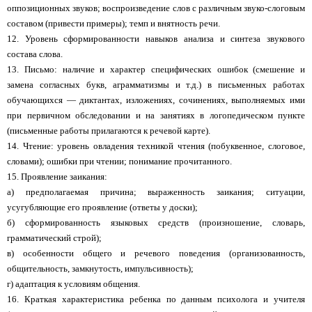
оппозиционных звуков; воспроизведение слов с различным звуко-слоговым
составом (привести примеры); темп и внятность речи.
12. Уровень сформированности навыков анализа и синтеза звукового
состава слова.
13. Письмо: наличие и характер специфических ошибок (смешение и
замена согласных букв, аграмматизмы и т.д.) в письменных работах
обучающихся — диктантах, изложениях, сочинениях, выполняемых ими
при первичном обследовании и на занятиях в логопедическом пункте
(письменные работы прилагаются к речевой карте).
14. Чтение: уровень овладения техникой чтения (побуквенное, слоговое,
словами); ошибки при чтении; понимание прочитанного.
15. Проявление заикания:
а) предполагаемая причина; выраженность заикания; ситуации,
усугубляющие его проявление (ответы у доски);
б) сформированность языковых средств (произношение, словарь,
грамматический строй);
в) особенности общего и речевого поведения (организованность,
общительность, замкнутость, импульсивность);
г) адаптация к условиям общения.
16. Краткая характеристика ребенка по данным психолога и учителя