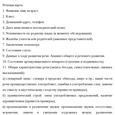
Речевая карта
1. Фамилия, имя, возраст.
2. Класс.
3. Домашний адрес, телефон.
4. Дата зачисления в логопедический пункт.
5. Успеваемость по родному языку (к моменту обследования).
6. Жалобы учителя или родителей (законных представителей).
7. Заключение психиатра.
8. Состояние слуха.
9. Данные о ходе развития речи. Анамнез общего и речевого развития.
10. Состояние артикуляционного аппарата (строение и подвижность).
11. Общая характеристика речи (запись беседы, самостоятельных связных
высказываний):
а) словарный запас: словарь в пределах обихода, шире и пр.; какие части
речи преимущественно употребляет; ошибки в употреблении слов: замены
по смыслу и акустическому сходству (привести примеры);
б) грамматический строй: типы употребляемых предложений, наличие
аграмматизмов (привести примеры);
в) произношение и различение звуков: произношение звуков; отсутствие,
искажение, замена и смешение отдельных звуков; различение