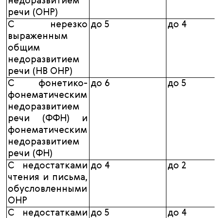
недоразвитием
речи (ОНР)
С нерезко
до 5
до 4
выраженным
общим
недоразвитием
речи (НВ ОНР)
С фонетико-
до 6
до 5
фонематическим
недоразвитием
речи (ФФН) и
фонематическим
недоразвитием
речи (ФН)
С недостатками
до 4
до 2
чтения и письма,
обусловленными
ОНР
С недостатками
до 5
до 4