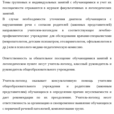
Темы групповых и индивидуальных занятий с обучающимися и учет их
посещаемости отражаются в журнале факультативных и логопедических
занятий.
В случае необходимости уточнения диагноза обучающиеся с
нарушениями речи с согласия родителей (законных представителей)
направляются учителем-логопедом в соответствующее лечебно-
профилактическое учреждение для обследования врачами-специалистами
(невропатологом, детским психиатром, отоларингологом, офтальмологом и
др.) или в психолого-медико-педагогическую комиссию.
Ответственность за обязательное посещение обучающимися занятий в
логопедическом пункте несут учитель-логопед, классный руководитель и
руководитель общеобразовательного учреждения.
Учитель-логопед оказывает консультативную помощь учителям
общеобразовательного учреждения и родителям (законным
представителям) обучающихся в определении причин неуспеваемости и
дает рекомендации по их преодолению. Учитель-логопед несет
ответственность за организацию и своевременное выявление обучающихся
с первичной речевой патологией, комплектование групп.