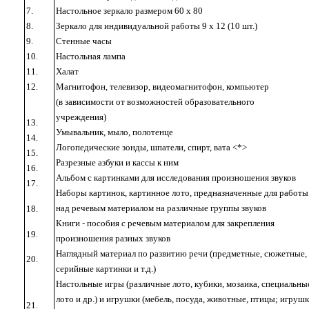
7.
Настольное зеркало размером 60
x
80
8.
Зеркало для индивидуальной работы 9
x
12 (10 шт.)
9.
Стенные часы
10.
Настольная лампа
11.
Халат
12.
Магнитофон, телевизор, видеомагнитофон, компьютер
(в зависимости от возможностей образовательного
учреждения)
13.
Умывальник, мыло, полотенце
14.
Логопедические зонды, шпатели, спирт, вата <*>
15.
Разрезные азбуки и кассы к ним
16.
Альбом с картинками для исследования произношения звуков
17.
Наборы картинок, картинное лото, предназначенные для работы
над речевым материалом на различные группы звуков
18.
Книги - пособия с речевым материалом для закрепления
19.
произношения разных звуков
Наглядный материал по развитию речи (предметные, сюжетные,
20.
серийные картинки и т.д.)
Настольные игры (различные лото, кубики, мозаика, специальны
лото и др.) и игрушки (мебель, посуда, животные, птицы; игрушк
21.