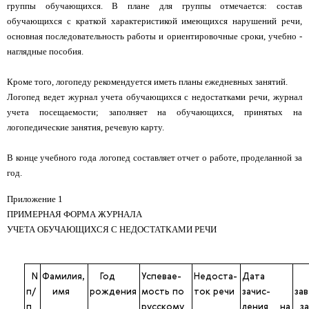
группы обучающихся. В плане для группы отмечается: состав
обучающихся с краткой характеристикой имеющихся нарушений речи,
основная последовательность работы и ориентировочные сроки, учебно -
наглядные пособия.
Кроме того, логопеду рекомендуется иметь планы ежедневных занятий.
Логопед ведет журнал учета обучающихся с недостатками речи, журнал
учета посещаемости; заполняет на обучающихся, принятых на
логопедические занятия, речевую карту.
В конце учебного года логопед составляет отчет о работе, проделанной за
год.
Приложение 1
ПРИМЕРНАЯ ФОРМА ЖУРНАЛА
УЧЕТА ОБУЧАЮЩИХСЯ С НЕДОСТАТКАМИ РЕЧИ
N
Фамилия,
Год
Успевае-
Недоста-
Дата
п/
имя
рождения
мость по
ток речи
зачис­
за
п
русскому
ления на
з