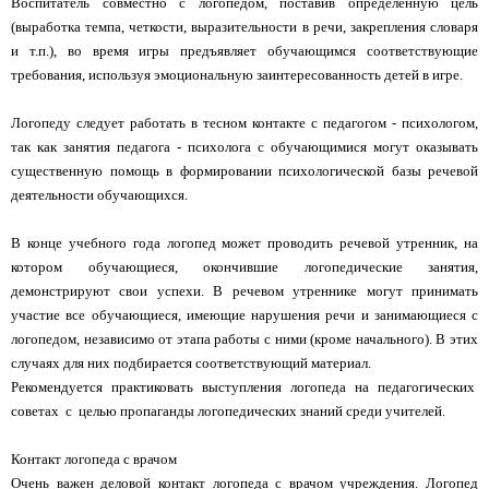
Воспитатель совместно с логопедом, поставив определенную цель
(выработка темпа, четкости, выразительности в речи, закрепления словаря
и т.п.), во время игры предъявляет обучающимся соответствующие
требования, используя эмоциональную заинтересованность детей в игре.
Логопеду следует работать в тесном контакте с педагогом - психологом,
так как занятия педагога - психолога с обучающимися могут оказывать
существенную помощь в формировании психологической базы речевой
деятельности обучающихся.
В конце учебного года логопед может проводить речевой утренник, на
котором обучающиеся, окончившие логопедические занятия,
демонстрируют свои успехи. В речевом утреннике могут принимать
участие все обучающиеся, имеющие нарушения речи и занимающиеся с
логопедом, независимо от этапа работы с ними (кроме начального). В этих
случаях для них подбирается соответствующий материал.
Рекомендуется практиковать выступления логопеда на педагогических
советах с целью пропаганды логопедических знаний среди учителей.
Контакт логопеда с врачом
Очень важен деловой контакт логопеда с врачом учреждения. Логопед