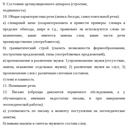
9. Состояние артикуляционного аппарата (строение,
подвижность).
10. Общая характеристика речи (запись беседы, самостоятельной речи):
а) словарный запас (охарактеризовать и привести примеры: словарь в
пределах обихода, шире и т.д.; правильно ли используются слова по
назначению, какие имеются замены слов; какие части речи
преимущественно употребляются);
б) грамматический строй (указать возможности формообразования,
построения предложений, типы употребляемых предложений);
в) произношение и различение звуков: 1) произношение звуков (отсутствие,
замена, искажение отдельных звуков); 2) различение звуков на слух; 3)
произношение слов с различным слоговым составом;
г) темп и плавность.
11. Понимание речи.
12. Письмо (образцы диктантов первичного обследования, а у
обучающихся, имевших недостатки письма, и при завершении
логопедической работы):
а) успеваемость по письму к моменту поступления на логопедические
занятия;
б) навыки анализа и синтеза звукового состава слов;