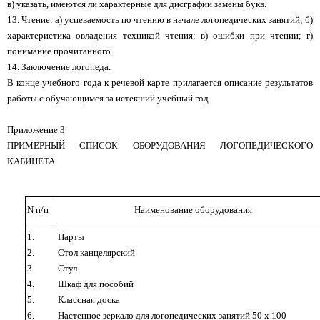
в) указать, имеются ли характерные для дисграфии замены букв.
13. Чтение: а) успеваемость по чтению в начале логопедических занятий; б)
характеристика овладения техникой чтения; в) ошибки при чтении; г)
понимание прочитанного.
14. Заключение логопеда.
В конце учебного года к речевой карте прилагается описание результатов
работы с обучающимся за истекший учебный год.
Приложение 3
ПРИМЕРНЫЙ СПИСОК ОБОРУДОВАНИЯ ЛОГОПЕДИЧЕСКОГО
КАБИНЕТА
N п/п
Наименование оборудования
1.
Парты
2.
Стол канцелярский
3.
Стул
4.
Шкаф для пособий
5.
Классная доска
6.
Настенное зеркало для логопедических занятий 50
x
100