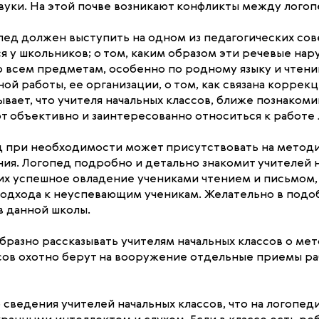
вуки. На этой почве возникают конфликты между логоп
пед должен выступить на одном из педагогических сов
 у школьников; о том, каким образом эти речевые на
 всем предметам, особенно по родному языку и чтени
й работы, ее организации, о том, как связана коррек
вает, что учителя начальных классов, ближе познакоми
т объективно и заинтересованно относиться к работе 
ед при необходимости может присутствовать на метод
ния. Логопед подробно и детально знакомит учителей 
х успешное овладение учениками чтением и письмом, 
дхода к неуспевающим ученикам. Желательно в подо
 данной школы.
разно рассказывать учителям начальных классов о мет
ссов охотно берут на вооружение отдельные приемы р
сведения учителей начальных классов, что на логопеди