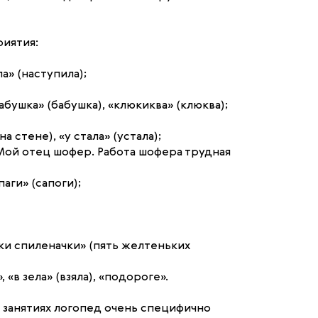
иятия:
а» (наступила);
абушка» (бабушка), «клюкиква» (клюква);
 стене), «у стала» (устала);
Мой отец шофер. Работа шофера трудная
паги» (сапоги);
ки спиленачки» (пять желтеньких
«в зела» (взяла), «подороге».
х занятиях логопед очень специфично