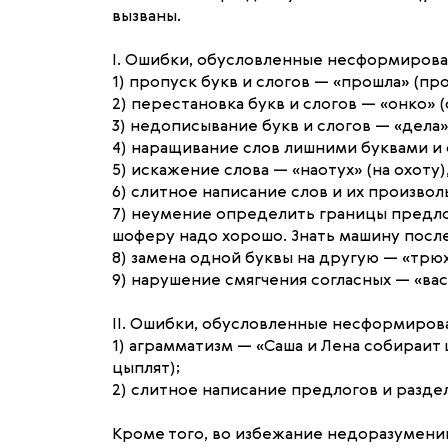
вызваны.
I. Ошибки, обусловленные несформирова
1) пропуск букв и слогов — «прошла» (про
2) перестановка букв и слогов — «онко» (о
3) недописывание букв и слогов — «дела» (
4) наращивание слов лишними буквами и с
5) искажение слова — «наотух» (на охоту),
6) слитное написание слов и их произволь
7) неумение определить границы предло
шоферу надо хорошо. Знать машину после
8) замена одной буквы на другую — «трюх» 
9) нарушение смягчения согласных — «васе
II. Ошибки, обусловленные несформиров
1) аграмматизм — «Саша и Лена собираит
цыплят);
2) слитное написание предлогов и раздел
Кроме того, во избежание недоразумений