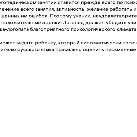
логопедическом занятии ставится прежде всего по пси
в течение всего занятия, активность, желание работать
ущенных им ошибок. Поэтому ученик, неудовлетворите
 положительные оценки. Логопед должен убедить учит
а-логопата благоприятного психологического климата 
ожет выдать ребенку, который систематически посещае
чителю русского языка правильно оценить письменные 