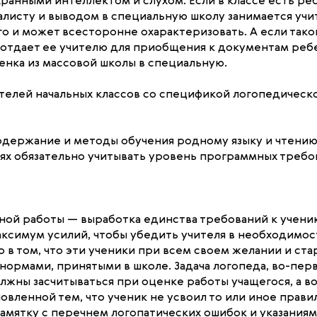
хранными интеллектом и слухом. Если в классе есть ре
иалисту и выводом в специальную школу занимается учи
 и может всесторонне охарактеризовать. А если такой
 отдает ее учителю для приобщения к документам ребе
енка из массовой школы в специальную.
телей начальных классов со спецификой логопедическо
держание и методы обучения родному языку и чтению, 
тиях обязательно учитывать уровень программных требо
ой работы — выработка единства требований к ученик
ксимум усилий, чтобы убедить учителя в необходимос
 в том, что эти ученики при всем своем желании и ста
ормами, принятыми в школе. Задача логопеда, во-первы
лжны засчитываться при оценке работы учащегося, а во
овленной тем, что ученик не усвоил то или иное прав
памятку с перечнем логопатических ошибок и указания