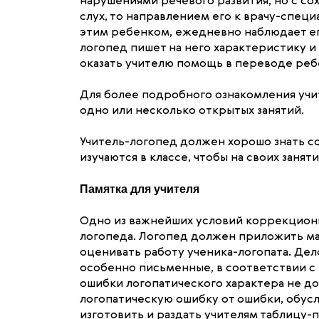
нарушениями речевого развития, но с со
слух, то направлением его к врачу-спец
этим ребенком, ежедневно наблюдает его
логопед пишет на него характеристику и
оказать учителю помощь в переводе реб
Для более подробного ознакомления учи
одно или несколько открытых занятий.
Учитель-логопед должен хорошо знать со
изучаются в классе, чтобы на своих заня
Памятка для учителя
Одно из важнейших условий коррекционн
логопеда. Логопед должен приложить ма
оценивать работу ученика-логопата. Дело
особенно письменные, в соответствии с н
ошибки логопатического характера не до
логопатическую ошибку от ошибки, обусл
изготовить и раздать учителям таблицу-