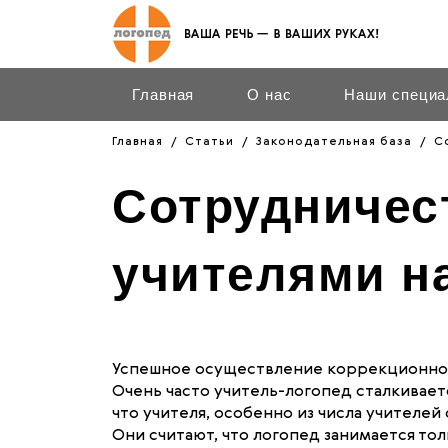
Главная
О нас
Наши специа
Главная
Статьи
Законодательная база
С
Сотрудничес
учителями н
Успешное осуществление коррекционной р
Очень часто учитель-логопед сталкиваетс
что учителя, особенно из числа учителе
Они считают, что логопед занимается то