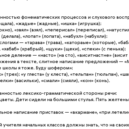
нностью фонематических процессов и слухового воспр
щала), «жадые» (жадные), «ишка» (игрушка);
кно), «звял» (взял), «пеперисал» (переписал), «натуспил
делала), «лопат» (лопата), «набухл» (набухли);
логами — «тарава» (трава), «катораые» (которые), «баб
 «хабаб» (храбрый), «щуки» (щеки), «спеки» (с пенька);
ное деление — «насто» (на сто), «виситнастне» (висит на
жения в тексте, слитное написание предложений — «
 школы я тоже. Буду шофером»;
(трех); «у глеста» (у клеста), «тельпан» (тюльпан), «ша
лки» (васильки), «смали» (смяли), «кон» (конь).
анностью лексико-грамматической стороны речи:
 цветы. Дети сидели на большими стулья. Пять желтень
ьное написание приставок — «вкармане», «при летели», 
 учителя начальных классов должны знать, что на свои