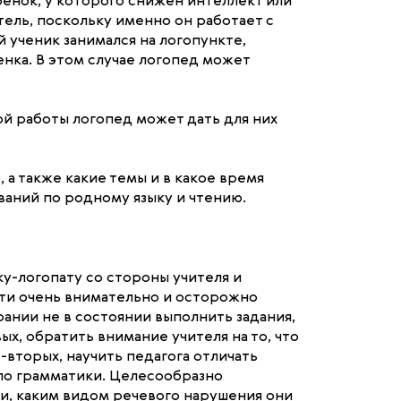
бенок, у которого снижен интеллект или
тель, поскольку именно он работает с
 ученик занимался на логопункте,
нка. В этом случае логопед может
й работы логопед может дать для них
а также какие темы и в какое время
ваний по родному языку и чтению.
у-логопату со стороны учителя и
ти очень внимательно и осторожно
рании не в состоянии выполнить задания,
х, обратить внимание учителя на то, что
-вторых, научить педагога отличать
ило грамматики. Целесообразно
ми, каким видом речевого нарушения они