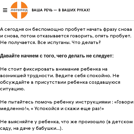
Только вчера Ваш малыш весело щебетал и радовал Вас
своим умением «говорить как взрослый», он заговорил
рано и никаких проблем с речью у него не было….
А сегодня он беспомощно пробует начать фразу снова
и снова, потом отказывается говорить, опять пробует.
Не получается. Все испуганы. Что делать?
Давайте начнем с того, чего делать не следует:
Не стоит фиксировать внимание ребенка на
возникшей трудности. Ведите себя спокойно. Не
обсуждайте в присутствии ребенка создавшуюся
ситуацию.
Не пытайтесь помочь ребенку инструкциями : «Говори
медленно!», « Успокойся и скажи еще раз!»
Не выясняйте у ребенка, что же произошло (в детском
саду, на даче у бабушки…).