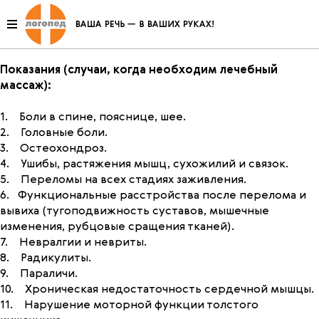
В первую очередь, массаж нужен здоровым
подросткам для поддержания хорошего самочувствия
и профилактики различных заболеваний.
Показания (случаи, когда необходим лечебный
массаж):
1. Боли в спине, пояснице, шее.
2. Головные боли.
3. Остеохондроз.
4. Ушибы, растяжения мышц, сухожилий и связок.
5. Переломы на всех стадиях заживления.
6. Функциональные расстройства после перелома и
вывиха (тугоподвижность суставов, мышечные
изменения, рубцовые сращения тканей).
7. Невралгии и невриты.
8. Радикулиты.
9. Параличи.
10. Хроническая недостаточность сердечной мышцы.
11. Нарушение моторной функции толстого