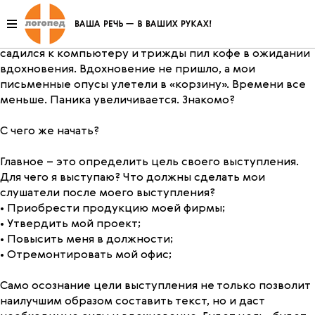
Через неделю я выступаю перед своими коллегами.
Шеф назначил дату, время, определил тему… Я пытаюсь
начать готовиться к этому выступлению. Я уже дважды
садился к компьютеру и трижды пил кофе в ожидании
вдохновения. Вдохновение не пришло, а мои
письменные опусы улетели в «корзину». Времени все
меньше. Паника увеличивается. Знакомо?
С чего же начать?
Главное – это определить цель своего выступления.
Для чего я выступаю? Что должны сделать мои
слушатели после моего выступления?
• Приобрести продукцию моей фирмы;
• Утвердить мой проект;
• Повысить меня в должности;
• Отремонтировать мой офис;
Само осознание цели выступления не только позволит
наилучшим образом составить текст, но и даст