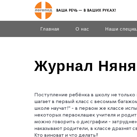
Главная
О нас
Наши специа
Журнал Няня,
Поступление ребёнка в школу не только п
шагает в первый класс с весомым багажом 
школе научат!" - в первом же классе исп
некоторых первоклашек учителя и родит
можно говорить о дисграфии - затруднен
наказывают родители, в классе дразнят с
Кто виноват и что делать?