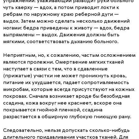
упражнений: ухаживающий разводит руки больного
чуть кверху — вдох, а потом приводит локти к
ребрам по наружному краю реберной дуги —
выдох. Затем можно сделать несколько движений
ногами: бедра приведены к животу — вдох, бедра
выпрямлены — выдох. Движения должны быть
мягкими, соответствовать дыханию больного.
Неприятным, но, к сожалению, частым осложнением
являются пролежни. Омертвение мягких тканей
наступает в связи с тем, что в сдавленные
(прижатые) участки не может проникнуть кровь,
питание их ухудшается, падает сопротивляемость
микробам, которые всегда присутствуют на кожных
покровах. Сначала возникает вроде бы безобидная
ссадина, кожа вокруг нее краснеет, вскоре она
покрывается гнойной пленкой, ссадина
разрастается в обширную глубокую гниющую рану.
Следовательно, нельзя допускать сколько-нибудь
длительного придавливания участков тканей. Для