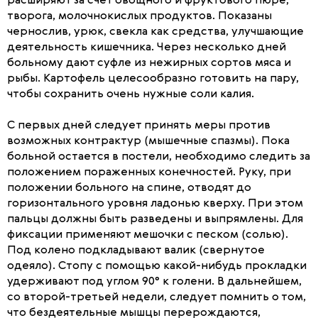
расширяют за счет овощного и фруктового пюре,
творога, молочнокислых продуктов. Показаны
чернослив, урюк, свекла как средства, улучшающие
деятельность кишечника. Через несколько дней
больному дают суфле из нежирных сортов мяса и
рыбы. Картофель целесообразно готовить на пару,
чтобы сохранить очень нужные соли калия.
С первых дней следует принять меры против
возможных контрактур (мышечные спазмы). Пока
больной остается в постели, необходимо следить за
положением пораженных конечностей. Руку, при
положении больного на спине, отводят до
горизонтального уровня ладонью кверху. При этом
пальцы должны быть разведены и выпрямлены. Для
фиксации применяют мешочки с песком (солью).
Под колено подкладывают валик (свернутое
одеяло). Стопу с помощью какой-нибудь прокладки
удерживают под углом 90° к голени. В дальнейшем,
со второй-третьей недели, следует помнить о том,
что бездеятельные мышцы перерождаются,