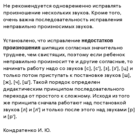
Не рекомендуется одновременно исправлять
произношение нескольких звуков. Кроме того,
очень важна последовательность исправления
неправильно произносимых звуков.
недостатков
Установлено, что исправление
произношения
шипящих согласных значительно
труднее, чем свистящих, поэтому если ребенок
неправильно произносит те и другие согласные, то
начинать работу надо со звуков [с], [с'], [з], [з'], [ц] и
только потом приступать к постановке звуков [ш],
[ж], [ч], [ш']. Такой порядок определен
дидактическим принципом последовательного
перехода от простого к сложному. Исходя из того
же принципа сначала работают над постановкой
звуков [л] и [л'] и только после этого над звуками [р]
и [р'].
Кондратенко И. Ю.