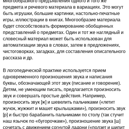
многообразного предъявления одного и того же
предмета и речевого материала в вариациях. Это могут
быть игрушки, большие картинки, настольно-печатные
игры, иллюстрации в книгах. Многообразие материала
будет способствовать формированию обобщенных
представлений о предметах. Один и тот же наглядный и
словесный материал может быть использован для
автоматизации звука в словах, затем в предложениях,
чистоговорках, загадках, для составления описательного
рассказа и др.
В логопедической практике используется прием
одновременного произношения звука и написания
буквы, обозначающей этот звук (писание и говорение).
Детям, не умеющим писать, предлагается произносить
звук и совершать простые действия. Например,
произносить звук [ж] и шевелить пальчиками («летит
жучок, жужжит и машет крылышками»), произносить звук
[р] и быстро барабанить пальчиками по столу (так стучит
наш язычок по «бугорочкам»), произношение звука [ш]
сочетать с движением согнутой ладони («ползет и шипит