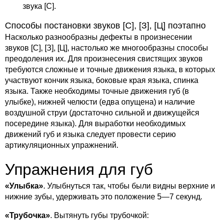
звука [С].
Способы постановки звуков [С], [З], [Ц] поэтапно
Насколько разнообразны дефекты в произнесении
звуков [С], [З], [Ц], настолько же многообразны способы
преодоления их. Для произнесения свистящих звуков
требуются сложные и точные движения языка, в которых
участвуют кончик языка, боковые края языка, спинка
языка. Также необходимы точные движения губ (в
улыбке), нижней челюсти (едва опущена) и наличие
воздушной струи (достаточно сильной и движущейся
посередине языка). Для выработки необходимых
движений губ и языка следует провести серию
артикуляционных упражнений.
Упражнения для губ
«Улыбка»
. Улыбнуться так, чтобы были видны верхние и
нижние зубы, удерживать это положение 5—7 секунд.
«Трубочка»
. Вытянуть губы трубочкой: