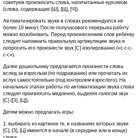
советуем произносить слова, напечатанные курсивом
(слова, содержащие [Ш], [Щ], [Ч]).
Автоматизировать звуки в словах рекомендуется не
более 10 минут. После получасового перерыва работу
можно возобновить. Перед произнесением слов ребенку
следует напомнить правильную артикуляцию звука и
попросить его произнести звук [С] изолированно («с-с-с-
с-с»).
Далее дошкольнику предлагается произнести слова
вслед за взрослым (по подражанию) или прочитать их
вслух самостоятельно (под контролем взрослого). На
начальных этапах работы по автоматизации звука слова
следует произносить медленно, выделяя голосом звук
[С] ([З], [Ц]).
Детям можно предлагать игры:
1. выбирать из картинок те, в названиях которых звуки
[С], [З], [Ц] имеются в начале (в середине или в конце)
слова;