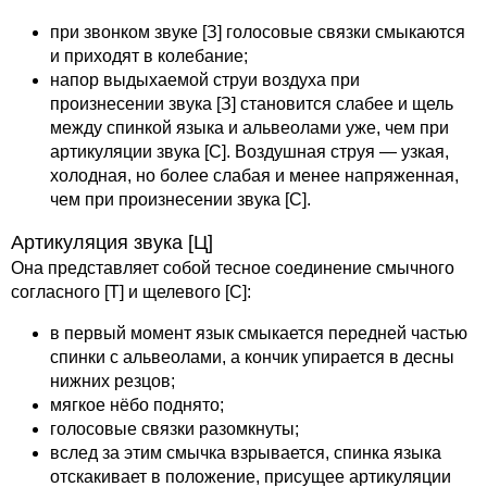
при звонком звуке [З] голосовые связки смыкаются
и приходят в колебание;
напор выдыхаемой струи воздуха при
произнесении звука [З] становится слабее и щель
между спинкой языка и альвеолами уже, чем при
артикуляции звука [С]. Воздушная струя — узкая,
холодная, но более слабая и менее напряженная,
чем при произнесении звука [С].
Артикуляция звука [Ц]
Она представляет собой тесное соединение смычного
согласного [Т] и щелевого [С]:
в первый момент язык смыкается передней частью
спинки с альвеолами, а кончик упирается в десны
нижних резцов;
мягкое нёбо поднято;
голосовые связки разомкнуты;
вслед за этим смычка взрывается, спинка языка
отскакивает в положение, присущее артикуляции