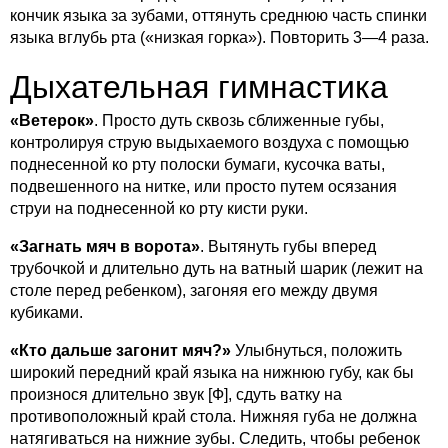
кончик языка за зубами, оттянуть среднюю часть спинки
языка вглубь рта («низкая горка»). Повторить 3—4 раза.
Дыхательная гимнастика
«Ветерок»
. Просто дуть сквозь сближенные губы,
контролируя струю выдыхаемого воздуха с помощью
поднесенной ко рту полоски бумаги, кусочка ваты,
подвешенного на нитке, или просто путем осязания
струи на поднесенной ко рту кисти руки.
«Загнать мяч в ворота»
. Вытянуть губы вперед
трубочкой и длительно дуть на ватный шарик (лежит на
столе перед ребенком), загоняя его между двумя
кубиками.
«Кто дальше загонит мяч?»
Улыбнуться, положить
широкий передний край языка на нижнюю губу, как бы
произнося длительно звук [Ф], сдуть ватку на
противоположный край стола. Нижняя губа не должна
натягиваться на нижние зубы. Следить, чтобы ребенок