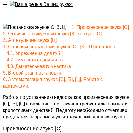
Постановка звуков [С], [З] и [Ц]
1. Произнесение звука [С]
2. Отличие артикуляции звука [З] от звука [С]
3. Артикуляция звука [Ц]
4. Способы постановки звуков [С], [З], [Ц] поэтапно
4.1. Упражнения для губ
4.2. Гимнастика для языка
4.3. Дыхательная гимнастика
5. Второй этап постановки
6. Автоматизация звуков [С], [З], [Ц]. Работа с
карточками.
Работа по устранению недостатков произнесения звуков
[С], [З], [Ц] в большинстве случаев требует длительных и
кропотливых действий. Педагогу необходимо отчетливо
представлять правильную артикуляцию данных звуков.
Произнесение звука [С]