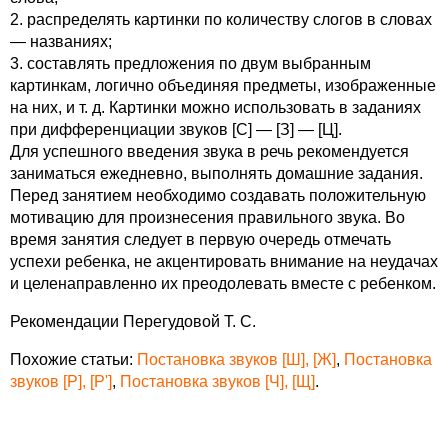
2. распределять картинки по количеству слогов в словах
— названиях;
3. составлять предложения по двум выбранным
картинкам, логично объединяя предметы, изображенные
на них, и т. д. Картинки можно использовать в заданиях
при дифференциации звуков [С] — [З] — [Ц].
Для успешного введения звука в речь рекомендуется
заниматься ежедневно, выполнять домашние задания.
Перед занятием необходимо создавать положительную
мотивацию для произнесения правильного звука. Во
время занятия следует в первую очередь отмечать
успехи ребенка, не акцентировать внимание на неудачах
и целенаправленно их преодолевать вместе с ребенком.
Рекомендации Перегудовой Т. С.
Похожие статьи:
Постановка звуков [Ш], [Ж]
,
Постановка
звуков [Р], [Р']
,
Постановка звуков [Ч], [Щ]
.