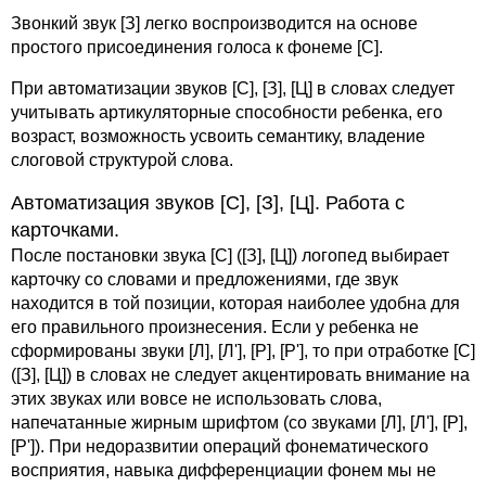
Звонкий звук [З] легко воспроизводится на основе
простого присоединения голоса к фонеме [С].
При автоматизации звуков [С], [З], [Ц] в словах следует
учитывать артикуляторные способности ребенка, его
возраст, возможность усвоить семантику, владение
слоговой структурой слова.
Автоматизация звуков [С], [З], [Ц]. Работа с
карточками.
После постановки звука [С] ([З], [Ц]) логопед выбирает
карточку со словами и предложениями, где звук
находится в той позиции, которая наиболее удобна для
его правильного произнесения. Если у ребенка не
сформированы звуки [Л], [Л'], [Р], [Р'], то при отработке [С]
([З], [Ц]) в словах не следует акцентировать внимание на
этих звуках или вовсе не использовать слова,
напечатанные жирным шрифтом (со звуками [Л], [Л'], [Р],
[Р']). При недоразвитии операций фонематического
восприятия, навыка дифференциации фонем мы не