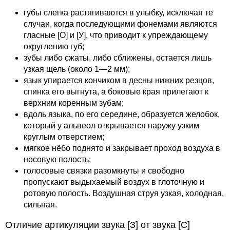
губы слегка растягиваются в улыбку, исключая те
случаи, когда последующими фонемами являются
гласные [О] и [У], что приводит к упреждающему
округлению губ;
зубы либо сжаты, либо сближены, остается лишь
узкая щель (около 1—2 мм);
язык упирается кончиком в десны нижних резцов,
спинка его выгнута, а боковые края прилегают к
верхним коренным зубам;
вдоль языка, по его середине, образуется желобок,
который у альвеол открывается наружу узким
круглым отверстием;
мягкое нёбо поднято и закрывает проход воздуха в
носовую полость;
голосовые связки разомкнуты и свободно
пропускают выдыхаемый воздух в глоточную и
ротовую полость. Воздушная струя узкая, холодная,
сильная.
Отличие артикуляции звука [З] от звука [С]