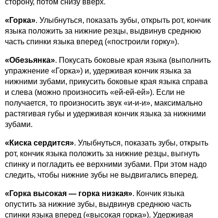
сторону, потом снизу вверх.
«Горка»
. Улыбнуться, показать зубы, открыть рот, кончик
языка положить за нижние резцы, выдвинув среднюю
часть спинки языка вперед («построили горку»).
«Обезьянка»
. Покусать боковые края языка (выполнить
упражнение «Горка») и, удерживая кончик языка за
нижними зубами, прикусить боковые края языка справа
и слева (можно произносить «ей-ей-ей»). Если не
получается, то произносить звук «и-и-и», максимально
растягивая губы и удерживая кончик языка за нижними
зубами.
«Киска сердится»
. Улыбнуться, показать зубы, открыть
рот, кончик языка положить за нижние резцы, выгнуть
спинку и погладить ее верхними зубами. При этом надо
следить, чтобы нижние зубы не выдвигались вперед.
«Горка высокая — горка низкая»
. Кончик языка
опустить за нижние зубы, выдвинув среднюю часть
спинки языка вперед («высокая горка»). Удерживая