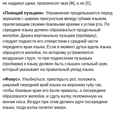
не надувал щеки, произносил звук [Ф], а не [X].
«Поющий пузырек»
. Упражнение проделывается перед
зеркалом с широко просунутым между губами языком,
прилегающим своими боковыми краями к углам рта. По
середине языка должен образоваться продольный
желобок. Держа вертикально пузырек (пробирку),
следует поднести его отверстием к средней части
переднего края языка. Если в момент дутья вдоль языка
образуется желобок, по которому устремляется
воздушная струя, то при поднесении пузырька
(пробирки) к языку должен быть слышен сильный шум,
который указывает на правильный уклад языка.
«Фокус»
. Улыбнуться, приоткрыть рот, положить
широкий передний край языка на верхнюю губу так,
чтобы боковые края его были прижаты, а посередине
образовался желобок, и сдуть ватку, положенную на
кончик носа. Воздух при этом должен идти посередине
языка, тогда ватка полетит вверх.