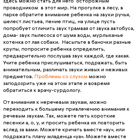
здесь можно стать для него осторожным
проводником в этот мир. На прогулке в лесу, в
парке обратите внимание ребенка на звуки ручья,
шелест листьев, пение птиц, на улице пусть
попробует отличить звук трамвая от звука автобуса,
дома- звук пылесоса от шума воды, мурлыканье
котенка от лая собаки. Насыпьте в баночки разные
крупы, попросите ребенка определить,
предварительно послушав звук каждой, где какая.
Учите ребенка прислушиваться, подражать, быть
внимательным, различать звуки живых и неживых
предметов.
Проблемы со слухом
можно
заподозрить уже на этом этапе и вовремя
обратиться к врачу-сурдологу.
От внимания к неречевым звукам, можно
переходить к большему привлечению внимания к
речевым звукам. Так, можете петь короткие
песенки а, о, у, и просить ребенка их повторить
вслед за вами. Можете кричать вместе «ау», или
подражать плачу младенца «уа». Можете вместе