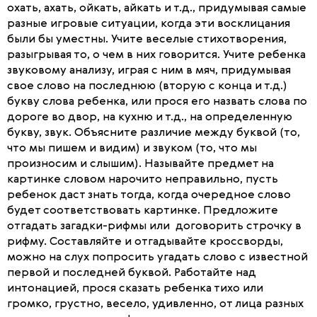
охать, ахать, ойкать, айкать и т.д., придумывая самые
разные игровые ситуации, когда эти восклицания
были бы уместны. Учите веселые стихотворения,
разыгрывая то, о чем в них говорится. Учите ребенка
звуковому анализу, играя с ним в мяч, придумывая
свое слово на последнюю (вторую с конца и т.д.)
букву слова ребенка, или прося его назвать слова по
дороге во двор, на кухню и т.д., на определенную
букву, звук. Объясните различие между буквой (то,
что мы пишем и видим) и звуком (то, что мы
произносим и слышим). Называйте предмет на
картинке словом нарочито неправильно, пусть
ребенок даст знать тогда, когда очередное слово
будет соответствовать картинке. Предложите
отгадать загадки-рифмы или договорить строчку в
рифму. Составляйте и отгадывайте кроссворды,
можно на слух попросить угадать слово с известной
первой и последней буквой. Работайте над
интонацией, прося сказать ребенка тихо или
громко, грустно, весело, удивленно, от лица разных