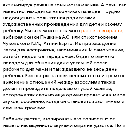
активизируя речевые зоны мозга малыша. А речь, как
известно, находится на кончиках пальцев. Трудно
недооценить роль чтения родителями
художественных произведений для детей своему
ребенку. Читать можно с самого
раннего возраста
,
выбирая сказки Пушкина А.С. или стихотворения
Чуковского К.И., Агнии Барто. Их произведения
легки для восприятия, запоминания. И само чтение,
хотя бы недолгое перед сном, будет отличным
поводом для общения даже уставшей после
рабочего дня мамы и так ждавшего ее весь день
ребенка. Разговоры на повышенных тонах и громкое
выяснение отношений между взрослыми также
должны проходить подальше от ушей малыша,
которому так сложно еще ориентироваться в мире
звуков, особенно, когда он становится хаотичным и
слишком громким.
Ребенок растет, изолировать его полностью от
нашего насыщенного звуками мира не удастся. Но и