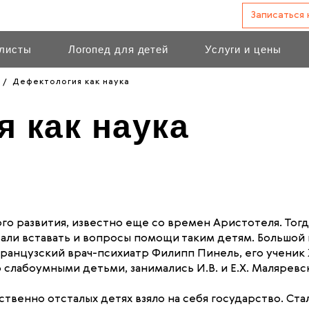
Записаться
листы
Логопед для детей
Услуги и цены
Дефектология как наука
 как наука
о развития, известно еще со времен Аристотеля. Тогд
али вставать и вопросы помощи таким детям. Большой 
 французский врач-психиатр Филипп Пинель, его учен
слабоумными детьми, занимались И.В. и Е.X. Маляревски
умственно отсталых детях взяло на себя государство. 