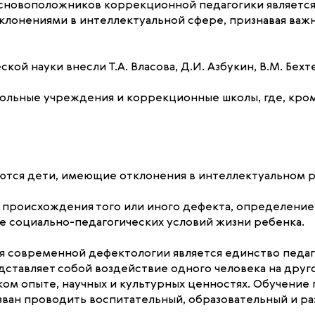
основоположников коррекционной педагогики является 
тклонениями в интеллектуальной сфере, признавая ва
кой науки внесли Т.А. Власова, Д.И. Азбукин, В.М. Бех
ольные учреждения и коррекционные школы, где, кром
тся дети, имеющие отклонения в интеллектуальном ра
е происхождения того или иного дефекта, определение
е социально-педагогических условий жизни ребенка.
я современной дефектологии является единство педаг
дставляет собой воздействие одного человека на друго
ком опыте, научных и культурных ценностях. Обучение
зван проводить воспитательный, образовательный и р