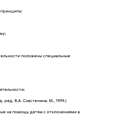
 принципы:
му;
ятельности положены специальные
ятельности;
ед. В.А. Сластенина. М., 1999.)
ные на помощь детям с отклонениями в