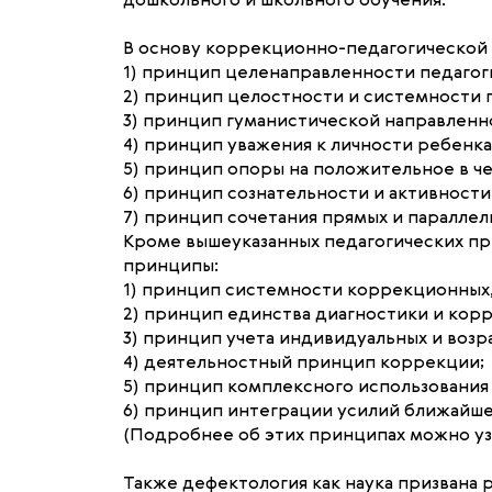
дошкольного и школьного обучения.
В основу коррекционно-педагогической
1) принцип целенаправленности педагог
2) принцип целостности и системности 
3) принцип гуманистической направленн
4) принцип уважения к личности ребенка
5) принцип опоры на положительное в ч
6) принцип сознательности и активност
7) принцип сочетания прямых и параллел
Кроме вышеуказанных педагогических п
принципы:
1) принцип системности коррекционных,
2) принцип единства диагностики и кор
3) принцип учета индивидуальных и воз
4) деятельностный принцип коррекции;
5) принцип комплексного использовани
6) принцип интеграции усилий ближайше
(Подробнее об этих принципах можно узна
Также дефектология как наука призвана